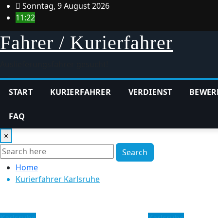
Skip
Sonntag, 9 August 2026
to
11:22
content
Fahrer / Kurierfahrer
Auslieferungsfahrer gesucht!
START
KURIERFAHRER
VERDIENST
BEWER
FAQ
×
Search
Home
Kurierfahrer Karlsruhe