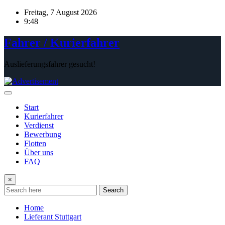
Skip
Freitag, 7 August 2026
to
9:48
content
Fahrer / Kurierfahrer
Auslieferungsfahrer gesucht!
Start
Kurierfahrer
Verdienst
Bewerbung
Flotten
Über uns
FAQ
×
Search
Home
Lieferant Stuttgart