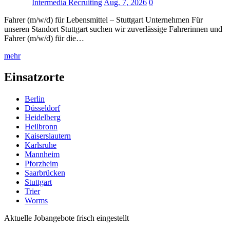
Intermedia Recruiting
Aug. 7, 2026
0
Fahrer (m/w/d) für Lebensmittel – Stuttgart Unternehmen Für
unseren Standort Stuttgart suchen wir zuverlässige Fahrerinnen und
Fahrer (m/w/d) für die…
mehr
Einsatzorte
Berlin
Düsseldorf
Heidelberg
Heilbronn
Kaiserslautern
Karlsruhe
Mannheim
Pforzheim
Saarbrücken
Stuttgart
Trier
Worms
Aktuelle Jobangebote frisch eingestellt