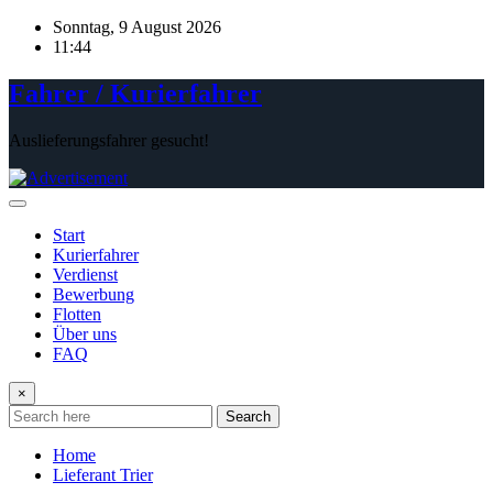
Skip
Sonntag, 9 August 2026
to
11:44
content
Fahrer / Kurierfahrer
Auslieferungsfahrer gesucht!
Start
Kurierfahrer
Verdienst
Bewerbung
Flotten
Über uns
FAQ
×
Search
Home
Lieferant Trier