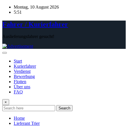
Skip
Montag, 10 August 2026
to
5:51
content
Fahrer / Kurierfahrer
Auslieferungsfahrer gesucht!
Start
Kurierfahrer
Verdienst
Bewerbung
Flotten
Über uns
FAQ
×
Search
Home
Lieferant Trier