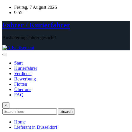
Skip
Freitag, 7 August 2026
to
9:55
content
Fahrer / Kurierfahrer
Auslieferungsfahrer gesucht!
Start
Kurierfahrer
Verdienst
Bewerbung
Flotten
Über uns
FAQ
×
Search
Home
Lieferant in Düsseldorf