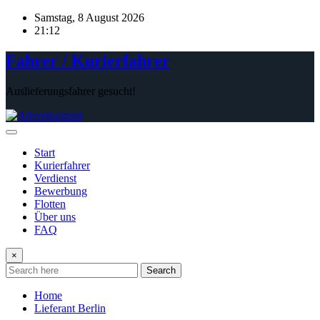
Skip
Samstag, 8 August 2026
to
21:12
content
Fahrer / Kurierfahrer
Auslieferungsfahrer gesucht!
Start
Kurierfahrer
Verdienst
Bewerbung
Flotten
Über uns
FAQ
×
Search
Home
Lieferant Berlin