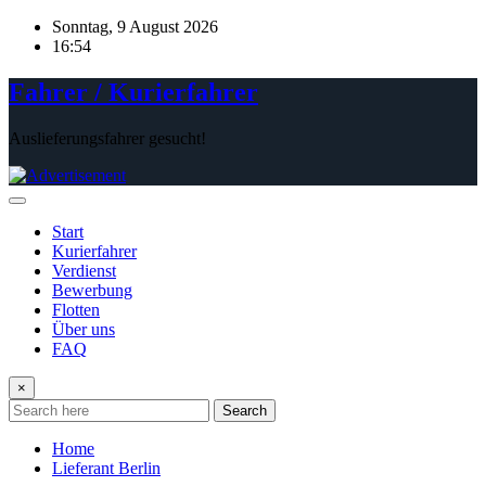
Skip
Sonntag, 9 August 2026
to
16:54
content
Fahrer / Kurierfahrer
Auslieferungsfahrer gesucht!
Start
Kurierfahrer
Verdienst
Bewerbung
Flotten
Über uns
FAQ
×
Search
Home
Lieferant Berlin