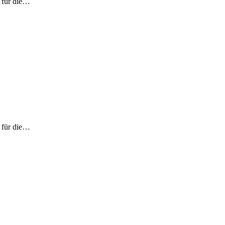
) für die…
) für die…