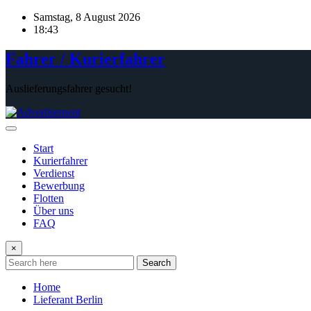
Skip
Samstag, 8 August 2026
to
18:43
content
Fahrer / Kurierfahrer
Auslieferungsfahrer gesucht!
Start
Kurierfahrer
Verdienst
Bewerbung
Flotten
Über uns
FAQ
×
Search
Home
Lieferant Berlin