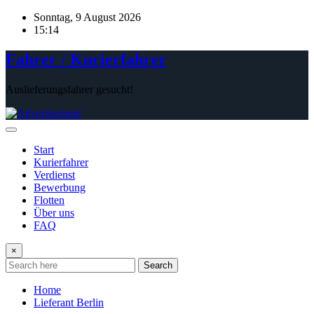
Skip
Sonntag, 9 August 2026
to
15:14
content
Fahrer / Kurierfahrer
Auslieferungsfahrer gesucht!
Start
Kurierfahrer
Verdienst
Bewerbung
Flotten
Über uns
FAQ
×
Search
Home
Lieferant Berlin