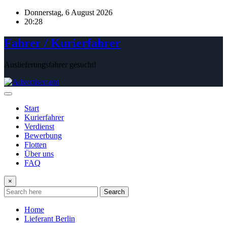
Skip
Donnerstag, 6 August 2026
to
20:28
content
Fahrer / Kurierfahrer
Auslieferungsfahrer gesucht!
Start
Kurierfahrer
Verdienst
Bewerbung
Flotten
Über uns
FAQ
×
Search
Home
Lieferant Berlin