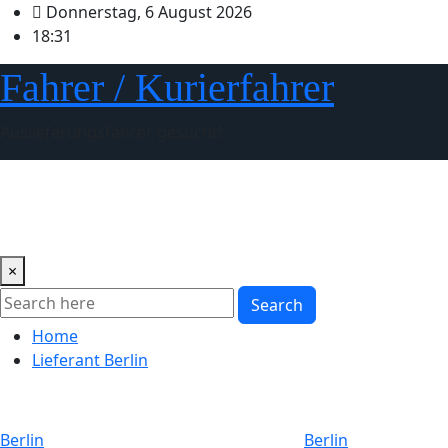
Skip
Donnerstag, 6 August 2026
to
18:31
content
Fahrer / Kurierfahrer
Auslieferungsfahrer gesucht!
Start
Kurierfahrer
Verdienst
Bewerbung
Flotten
Ü
FAQ
×
Search
Home
Lieferant Berlin
Berlin
Berlin